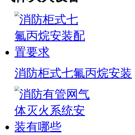
消防柜式七氟丙烷安装