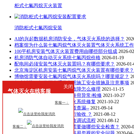
柜式七氟丙烷灭火装置
消防柜式七氟丙烷安装
AI的兴起数据机房消防安全，气体灭火系统的选择？
202
档案馆为什么装七氟丙烷气体灭火装置气体灭火系统工作
100平机房安装气体灭火装置费用由哪些部分组成
2026-02
机房消防气体自动灭火系统七氟丙烷价格
2026-01-19
配电间必须安装气体灭火装置吗？有哪些要求？
2026-01-
北京海淀区机房安装七氟丙烷气体灭火装置有哪些要求？
博物馆需要安装七氟丙烷气体灭火系统吗？哪里规定？
2
亿杰消防：气体灭火系统文明施工安全措施及注意事项
2
关闭
北京延庆区某工厂消防水炮故障怎么修理
2021-11-15
气体灭火在线客服
海淀区北太平庄某大厦消防卷帘异常/检修
2021-10-27
在
东城区交道口某别墅气体灭火系统修复
2021-10-22
客服一：
线
北京石景山区某街道消防管道查漏--
2021-09-14
客
如何对气体灭火施工项目进行验收 ？
2021-08-12
服
气体灭火系统施工安装及验收调试流程
2021-08-12
气体灭火系统灭火剂充装前需要做哪些安全检查？
2020-
客服二：
七氟丙烷气体灭火系统安装容易忽视的安全问题
2020-04-