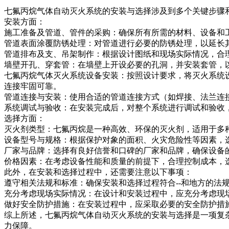
七氟丙烷气体自动灭火系统的安装与选择涉及到多个关键步骤
安装方面：
施工准备及管道、管件的采购：确保所有所需的材料、设备和
管道表面涂覆防锈处理：对管道进行必要的防锈处理，以延长
管道排布及支、吊架制作：根据设计图纸和现场实际情况，合
墙壁开孔、穿套管：在墙壁上开设必要的孔洞，并安装套管，
七氟丙烷气体灭火系统设备安装：按照设计要求，将灭火系统
连接牢固可靠。
管道连接与安装：使用合适的管道连接方式（如焊接、法兰连
系统调试与验收：在安装完成后，对整个系统进行调试和验收
选择方面：
灭火剂类型：七氟丙烷是一种高效、环保的灭火剂，适用于多
设备型号与规格：根据保护对象的面积、火灾危险性等因素，
厂家与品牌：选择有良好信誉和口碑的厂家和品牌，确保设备
价格因素：在考虑设备性能和质量的前提下，合理控制成本，
此外，在安装和选择过程中，还需要注意以下事项：
遵守相关法规和标准：确保安装和选择过程符合--和地方的法
充分考虑现场实际情况：在设计和安装过程中，应充分考虑现
做好安全防护措施：在安装过程中，应采取必要的安全防护措
综上所述，七氟丙烷气体自动灭火系统的安装与选择是一项复
力保障。